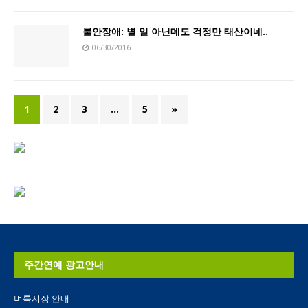
불안장애: 별 일 아닌데도 걱정만 태산이네..
06/30/2016
1
2
3
…
5
»
주간연예 광고안내
벼룩시장 안내