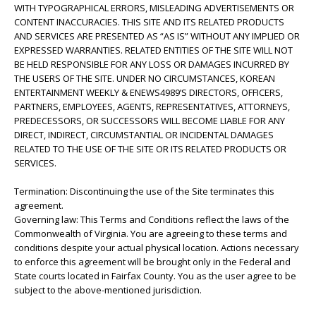
WITH TYPOGRAPHICAL ERRORS, MISLEADING ADVERTISEMENTS OR
CONTENT INACCURACIES. THIS SITE AND ITS RELATED PRODUCTS
AND SERVICES ARE PRESENTED AS “AS IS” WITHOUT ANY IMPLIED OR
EXPRESSED WARRANTIES. RELATED ENTITIES OF THE SITE WILL NOT
BE HELD RESPONSIBLE FOR ANY LOSS OR DAMAGES INCURRED BY
THE USERS OF THE SITE. UNDER NO CIRCUMSTANCES, KOREAN
ENTERTAINMENT WEEKLY & ENEWS4989’S DIRECTORS, OFFICERS,
PARTNERS, EMPLOYEES, AGENTS, REPRESENTATIVES, ATTORNEYS,
PREDECESSORS, OR SUCCESSORS WILL BECOME LIABLE FOR ANY
DIRECT, INDIRECT, CIRCUMSTANTIAL OR INCIDENTAL DAMAGES
RELATED TO THE USE OF THE SITE OR ITS RELATED PRODUCTS OR
SERVICES.
Termination: Discontinuing the use of the Site terminates this
agreement.
Governing law: This Terms and Conditions reflect the laws of the
Commonwealth of Virginia. You are agreeing to these terms and
conditions despite your actual physical location. Actions necessary
to enforce this agreement will be brought only in the Federal and
State courts located in Fairfax County. You as the user agree to be
subject to the above-mentioned jurisdiction.