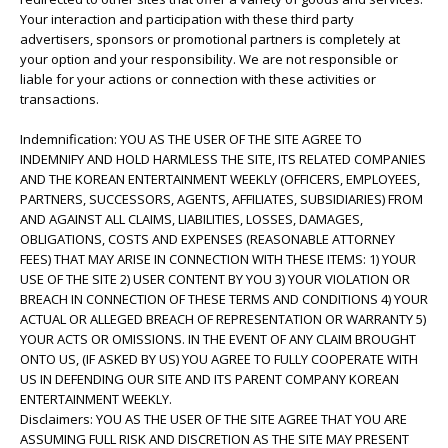
Your interaction and participation with these third party
advertisers, sponsors or promotional partners is completely at
your option and your responsibility. We are not responsible or
liable for your actions or connection with these activities or
transactions.
Indemnification: YOU AS THE USER OF THE SITE AGREE TO
INDEMNIFY AND HOLD HARMLESS THE SITE, ITS RELATED COMPANIES
AND THE KOREAN ENTERTAINMENT WEEKLY (OFFICERS, EMPLOYEES,
PARTNERS, SUCCESSORS, AGENTS, AFFILIATES, SUBSIDIARIES) FROM
AND AGAINST ALL CLAIMS, LIABILITIES, LOSSES, DAMAGES,
OBLIGATIONS, COSTS AND EXPENSES (REASONABLE ATTORNEY
FEES) THAT MAY ARISE IN CONNECTION WITH THESE ITEMS: 1) YOUR
USE OF THE SITE 2) USER CONTENT BY YOU 3) YOUR VIOLATION OR
BREACH IN CONNECTION OF THESE TERMS AND CONDITIONS 4) YOUR
ACTUAL OR ALLEGED BREACH OF REPRESENTATION OR WARRANTY 5)
YOUR ACTS OR OMISSIONS. IN THE EVENT OF ANY CLAIM BROUGHT
ONTO US, (IF ASKED BY US) YOU AGREE TO FULLY COOPERATE WITH
US IN DEFENDING OUR SITE AND ITS PARENT COMPANY KOREAN
ENTERTAINMENT WEEKLY.
Disclaimers: YOU AS THE USER OF THE SITE AGREE THAT YOU ARE
ASSUMING FULL RISK AND DISCRETION AS THE SITE MAY PRESENT