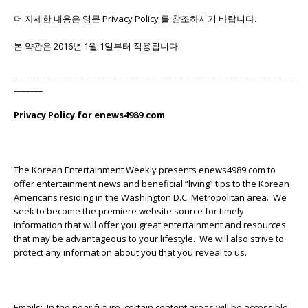
더 자세한 내용은 영문 Privacy Policy 를 참조하시기 바랍니다.
본 약관은 2016년 1월 1일부터 적용됩니다.
____________________________________________________________________
_______
Privacy Policy for enews4989.com
The Korean Entertainment Weekly presents enews4989.com to
offer entertainment news and beneficial “living” tips to the Korean
Americans residing in the Washington D.C. Metropolitan area. We
seek to become the premiere website source for timely
information that will offer you great entertainment and resources
that may be advantageous to your lifestyle. We will also strive to
protect any information about you that you reveal to us.
Emails: In the near future, certain content areas will be accessible