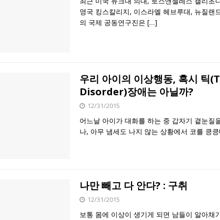
최근 미국 듀크대 의대, 로스앤젤레스 캘리초니아
영국 킹스칼리지, 이스라엘 헤브루대, 뉴질랜
의 국제 공동연구진은
[…]
우리 아이의 이상행동, 혹시 틱(T
Disorder)장애는 아닐까?
12/31/2015
어느날 아이가 대화를 하는 중 갑자기 곁눈질
나, 아무 냄세도 나지 않는 상황에서 코를 킁
나만 빼고 다 안다? : 구취
12/31/2015
보통 몸에 이상이 생기게 되면 남들이 알아채기