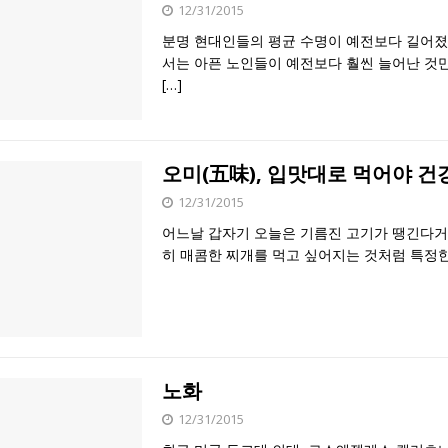
12/31/2015
분명 현대인들의 평균 수명이 예전보다 길어졌
서는 아픈 노인들이 예전보다 훨씬 늘어난 것만
[…]
오미(五味), 입맛대로 먹어야 건
12/31/2015
어느날 갑자기 오늘은 기름진 고기가 땡긴다거
히 매콤한 찌개를 먹고 싶어지는 것처럼 특정
노화
12/31/2015