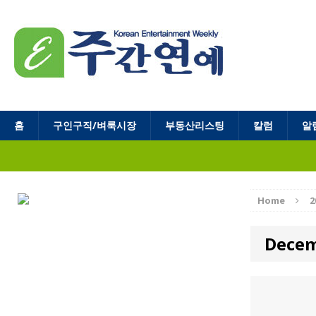
홈
구인구직/벼룩시장
부동산리스팅
칼럼
알
Home
2
Decem