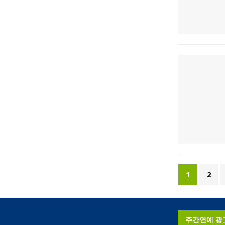
1
2
주간연예 광