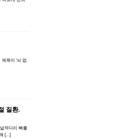
제목이 ‘뇌 없
절 질환.
 넓적다리 뼈를
어깨
[…]