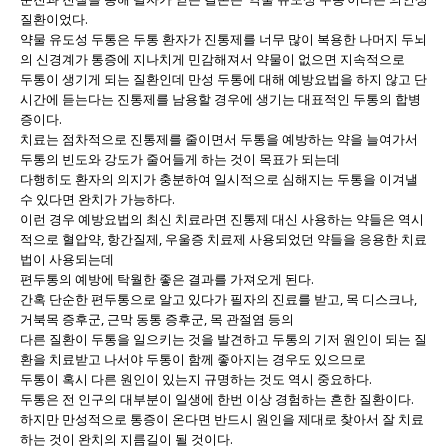
질환이었다.
약물 유도성 두통은 두통 환자가 진통제를 너무 많이 복용한 나머지 두뇌
의 신경계가 통증에 지나치게 민감해져서 약물이 없으면 지속적으로
두통이 생기게 되는 질환인데 만성 두통에 대해 예방요법을 하지 않고 단
시간에 듣는다는 진통제를 남용할 경우에 생기는 대표적인 두통의 합병
증이다.
치료는 점차적으로 진통제를 줄이면서 두통을 예방하는 약을 늘여가서
두통의 빈도와 강도가 줄어들게 하는 것이 목표가 되는데
다행히도 환자의 의지가 충분하여 일시적으로 심해지는 두통을 이겨낼
수 있다면 완치가 가능하다.
이런 경우 예방요법의 최신 치료라면 진통제 대신 사용하는 약들은 역시
적으로 혈압약, 항간질제, 우울증 치료제 사용되었던 약들을 응용한 치료
법이 사용되는데
편두통의 예방에 탁월한 좋은 결과를 가져오게 된다.
간혹 단순한 편두통으로 알고 있다가 필자의 진료를 받고, 목 디스크나,
거북목 증후군, 근막 동통 증후군, 목 관절염 등의
다른 질환이 두통을 일으키는 것을 발견하고 두통의 기저 원인이 되는 질
환을 치료받고 나서야 두통이 함께 좋아지는 경우도 있으므로
두통이 혹시 다른 원인이 있는지 규명하는 것도 역시 중요하다.
두통은 전 인구의 대부분이 일생에 한번 이상 경험하는 흔한 질환이다.
하지만 만성적으로 통증이 온다면 반드시 원인을 제대로 찾아서 잘 치료
하는 것이 완치의 지름길이 될 것이다.