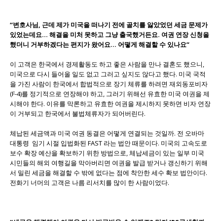
“
변호사님
,
근데
제가
미국을
떠나기
전에
골치를
앓았었던
세금
문제가
있었는데요
…
해결을
미처
못하고
그냥
출국했거든요
.
여권
연장
신청을
했더니
거부하겠다는
편지가
왔어요
…
어떻게
해결할
수
있나요
”
이 고객은 한국에서 경제활동도 하고 좋은 사람을 만나 결혼도 했으니,
미국으로 다시 들어올 일도 없고 그러고 싶지도 않다고 했다. 미국 국적
을 가진 사람이 한국에서 합법적으로 장기 체류를 하려면 재외동포비자
(F-4)를 정기적으로 연장해야 하고, 그러기 위해선 유효한 미국 여권을 제
시해야 한다. 이유를 막론하고 유효한 여권을 제시하지 못하면 비자 연장
이 거부되고 한국에서 불법체류자가 되어버린다.
체납된 세금액과 미국 여권 동결은 어떻게 연결되는 것일까. 전 오바마
대통령 임기 시절 입법화된 FAST 라는 법안 때문이다. 미국의 고속도로
보수 확장 예산을 확보하기 위한 방법으로, 체납세금이 있는 일부 미국
시민들의 해외 여행길을 막아버리면 여권을 발급 받거나 갱신하기 위해
서 밀린 세금을 해결할 수 밖에 없다는 점에 착안한 세수 확보 법안이다.
전화기 너머의 고객은 나름 리서치를 많이 한 사람이었다.