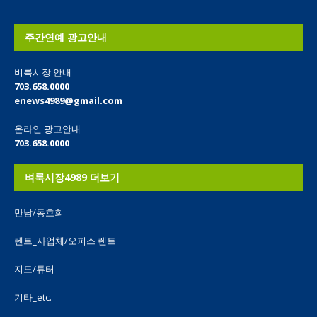
주간연예 광고안내
벼룩시장 안내
703.658.0000
enews4989@gmail.com
온라인 광고안내
703.658.0000
벼룩시장4989 더보기
만남/동호회
렌트_사업체/오피스 렌트
지도/튜터
기타_etc.