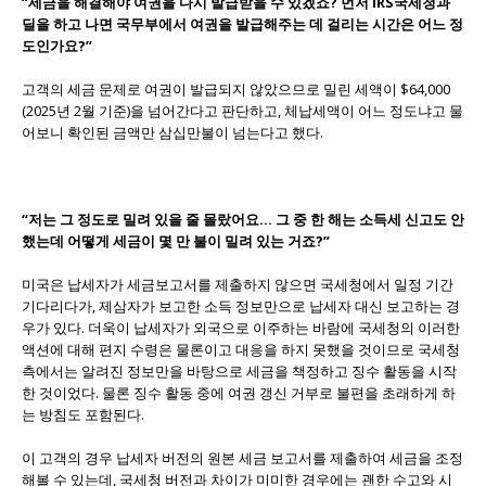
“
세금을
해결해야
여권을
다시
발급받을
수
있겠죠
?
먼저
IRS
국세청과
딜을
하고
나면
국무부에서
여권을
발급해주는
데
걸리는
시간은
어느
정
도인가요
?”
고객의 세금 문제로 여권이 발급되지 않았으므로 밀린 세액이 $64,000
(2025년 2월 기준)을 넘어간다고 판단하고, 체납세액이 어느 정도냐고 물
어보니 확인된 금액만 삼십만불이 넘는다고 했다.
“
저는
그
정도로
밀려
있을
줄
몰랐어요
…
그
중
한
해는
소득세
신고도
안
했는데
어떻게
세금이
몇
만
불이
밀려
있는
거죠
?”
미국은 납세자가 세금보고서를 제출하지 않으면 국세청에서 일정 기간
기다리다가, 제삼자가 보고한 소득 정보만으로 납세자 대신 보고하는 경
우가 있다. 더욱이 납세자가 외국으로 이주하는 바람에 국세청의 이러한
액션에 대해 편지 수령은 물론이고 대응을 하지 못했을 것이므로 국세청
측에서는 알려진 정보만을 바탕으로 세금을 책정하고 징수 활동을 시작
한 것이었다. 물론 징수 활동 중에 여권 갱신 거부로 불편을 초래하게 하
는 방침도 포함된다.
이 고객의 경우 납세자 버전의 원본 세금 보고서를 제출하여 세금을 조정
해볼 수 있는데, 국세청 버전과 차이가 미미한 경우에는 괜한 수고와 시