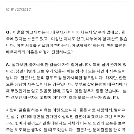
01/27/2017
Q
이혼을
하고자
하는데
배우자가
어디에
사는지
알
수가
없네요
한
:
,
.
국에
갔다는
소문도
있고
미성년
자녀도
없고
나누어야
할
재산도
없습
.
,
니다
이혼
서류를
전달해야
한다는데
어떻게
해야
하는지
행방불명인
.
,
.
배우자와의
이혼은
어떻게
진행하나요
?
A
살다보면
불가사의한
일들이
자주
일어납니다
특히
남녀
관계에
있
:
,
.
어선
정말
어떻게
그럴
수가
있을까
하는
생각이
드는
사건이
자주
일어
,
납니다
질문하신
분의
경우도
참
불가사의한
경우입니다
하지만
한편
.
.
,
으론
상당히
자주
일어나는
경우입니다
부부로
살면
분명히
배우자에
대
.
해
무었인가는
알고
있을듯
한데
그렇지
않은
경우가
종종
있습니다
심
,
.
한
경우엔
배우자의
고향이
어디인지
조차
모르는
경우가
있습니다
.
사람이
결혼을
하는
이유는
여럿
있습니다
물론
서로
사랑해서
떨어져
.
,
선
살
수
없기에
결혼을
한다면
이상적인
결혼이
되겠으나
그런
부부가
,
과연
몇이나
될까요
결혼이란
제도
자체가
어쩌면
인간의
모순을
보여
?
주는
제도라는
생각이
들
때도
있습니다
질문하신
분이
결혼을
한
이유
.