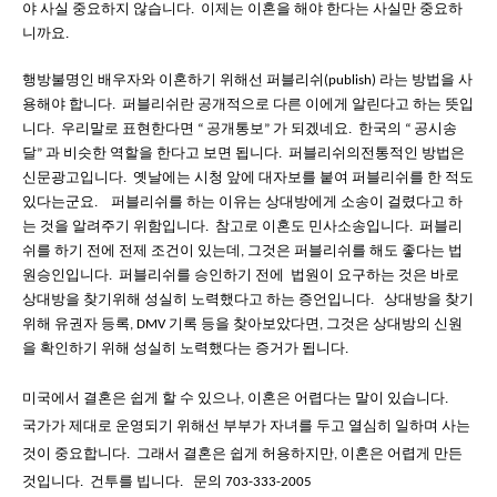
야
사실
중요하지
않습니다
이제는
이혼을
해야
한다는
사실만
중요하
.
니까요
.
행방불명인
배우자와
이혼하기
위해선
퍼블리쉬
라는
방법을
사
(publish)
용해야
합니다
퍼블리쉬란
공개적으로
다른
이에게
알린다고
하는
뜻입
.
니다
우리말로
표현한다면
공개통보
가
되겠네요
한국의
공시송
.
“
”
.
“
달
과
비슷한
역할을
한다고
보면
됩니다
퍼블리쉬의
전통적인
방법은
”
.
신문광고입니다
옛날에는
시청
앞에
대자보를
붙여
퍼블리쉬를
한
적도
.
있다는군요
퍼블리쉬를
하는
이유는
상대방에게
소송이
걸렸다고
하
.
는
것을
알려주기
위함입니다
참고로
이혼도
민사소송입니다
퍼블리
.
.
쉬를
하기
전에
전제
조건이
있는데
그
것은
퍼블리쉬를
해도
좋다는
법
,
원승인입니다
퍼블리쉬를
승인하기
전에
법원이
요구하는
것은
바로
.
상대방을
찾기위해
성실히
노력했다고
하는
증언입니다
상대방을
찾기
.
위해
유권자
등록
기록
등을
찾아보았다면
그것은
상대방의
신원
, DMV
,
을
확인하기
위해
성실히
노력했다는
증거가
됩니다
.
미국에서
결혼은
쉽게
할
수
있으나
이혼은
어렵다는
말이
있습니다
,
.
국가가
제대로
운영되기
위해선
부부가
자녀를
두고
열심히
일하며
사는
것이
중요합니다
그래서
결혼은
쉽게
허용하지만
이혼은
어렵게
만든
.
,
것입니다
건투를
빕니다
문의
.
.
703-333-2005