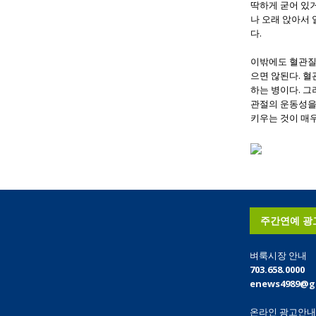
딱하게 굳어 있거
나 오래 앉아서 
다.
이밖에도 혈관질
으면 않된다. 혈
하는 병이다. 
관절의 운동성을
키우는 것이 매우
주간연예 광
벼룩시장 안내
703.658.0000
enews4989@g
온라인 광고안