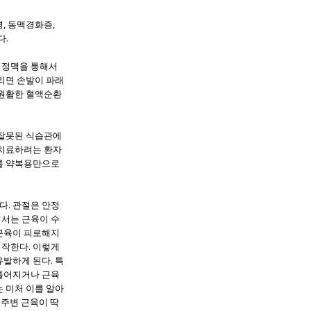
, 동맥경화증,
다.
 정맥을 통해서
리면 손발이 파래
 원활한 혈액순환
 잘못된 식습관에
 치료하려는 환자
테롤 약복용만으로
다. 관절은 안정
해서는 근육이 수
 근육이 피로해지
시작한다. 이렇게
발하게 된다. 특
 틀어지거나 근육
 미처 이를 알아
 주변 근육이 딱