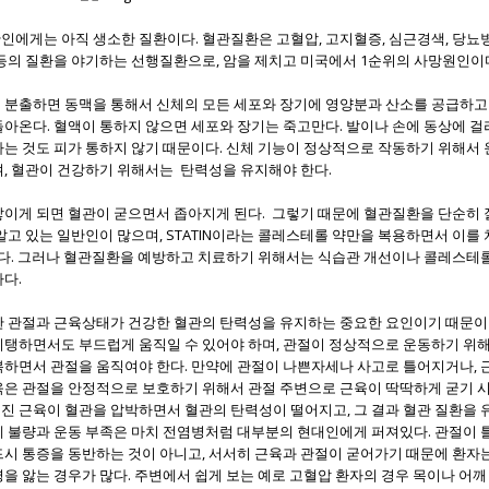
에게는 아직 생소한 질환이다. 혈관질환은 고혈압, 고지혈증, 심근경색, 당뇨병
 등의 질환을 야기하는 선행질환으로, 암을 제치고 미국에서 1순위의 사망원인이
 분출하면 동맥을 통해서 신체의 모든 세포와 장기에 영양분과 산소를 공급하고
돌아온다. 혈액이 통하지 않으면 세포와 장기는 죽고만다. 발이나 손에 동상에 걸
하는 것도 피가 통하지 않기 때문이다. 신체 기능이 정상적으로 작동하기 위해서
며, 혈관이 건강하기 위해서는 탄력성을 유지해야 한다.
쌓이게 되면 혈관이 굳으면서 좁아지게 된다. 그렇기 때문에 혈관질환을 단순히
알고 있는 일반인이 많으며, STATIN이라는 콜레스테롤 약만을 복용하면서 이를
 있다. 그러나 혈관질환을 예방하고 치료하기 위해서는 식습관 개선이나 콜레스
다.
한 관절과 근육상태가 건강한 혈관의 탄력성을 유지하는 중요한 요인이기 때문이
지탱하면서도 부드럽게 움직일 수 있어야 하며, 관절이 정상적으로 운동하기 위
복하면서 관절을 움직여야 한다. 만약에 관절이 나쁜자세나 사고로 틀어지거나,
육은 관절을 안정적으로 보호하기 위해서 관절 주변으로 근육이 딱딱하게 굳기 
진 근육이 혈관을 압박하면서 혈관의 탄력성이 떨어지고, 그 결과 혈관 질환을 유
세 불량과 운동 부족은 마치 전염병처럼 대부분의 현대인에게 퍼져있다. 관절이
드시 통증을 동반하는 것이 아니고, 서서히 근육과 관절이 굳어가기 때문에 환자는
을 앓는 경우가 많다. 주변에서 쉽게 보는 예로 고혈압 환자의 경우 목이나 어깨