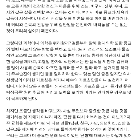
는 모든 사람이 건강한 정신과 마음을 위해 스님, 비구니, 신부, 수녀, 도
사와 같은 삶을 선택할 수가 없다는 것이다. 여기서 바로 종교와 세속의
갈등이 시작된다. 내 정신 건강을 위해 이혼을 하고 아이를 버린다거나,
내 허리와 손목의 건강을 위해 집안일을 온전하게 ‘내려놓을’ 수는 없는
것이 우리의 삶이기 때문이다.
그렇다면 과학이나 의학은 뭐라할까? 결론부터 말해 현대의학 또한 종교
와 별반 다르지 않는 방법을 택하고 있다. (단지 정신적인 요소보다 물질
적인 요소에 그 초점이 맞춰져 있을 뿐이다.) 당뇨 환자의 식단에서 달콤
한 음식을 제하고, 고혈압 환자의 식단에서는 짠 음식을 제한다. 컴퓨터
를 많이 사용해 손목이 아프면 컴퓨터를 쓰지 말라 하고, 설거지를 하다
가 주부습진이 생기면 물을 멀리하라 한다… 맞는 말인 줄은 알지만 의사
선생님의 이러한 가르침은 석가나 예수의 가르침만큼이나 실천하기 어
렵다. 이러니 많은 사람들이 의사선생님들의 가르침을 그저 ‘듣기만 좋은
탁상공론’ 처럼 취급해 버리고 노력을 포기해 버리는 안타까운 경우도 많
이 목도하게 된다.
하지만 조금만 생각을 바꿔보자. 사실 무엇보다 중요한 것은 나쁜 것을
제거하는 것 자체가 아니라 깨진 ‘균형’을 다시 회복하는 것이 아닌가? 자
꾸 균형을 깨뜨려 버린 ‘저 나쁜 것들’(남편, 친구, 가난, 양념치킨, 집안 일
같은..)을 제거해 이전의 상태로 돌아가야 한다는 생각에만 꽂혀버리니,
우리는 그보다 더 중요한 원래 목적이었던 ‘균형’에 대해서는 까맣게 잊어