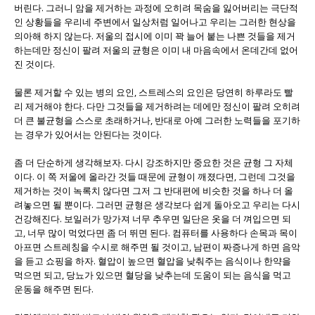
버린다. 그러니 암을 제거하는 과정에 오히려 목숨을 잃어버리는 극단적
인 상황들을 우리네 주변에서 일상처럼 일어나고 우리는 그러한 현상을
의아해 하지 않는다. 저울의 접시에 이미 꽉 늘어 붙는 나쁜 것들을 제거
하는데만 정신이 팔려 저울의 균형은 이미 내 마음속에서 온데간데 없어
진 것이다.
물론 제거할 수 있는 병의 요인, 스트레스의 요인은 당연히 하루라도 빨
리 제거해야 한다. 다만 그것들을 제거하려는 데에만 정신이 팔려 오히려
더 큰 불균형을 스스로 초래하거나, 반대로 아예 그러한 노력들을 포기하
는 경우가 있어서는 안된다는 것이다.
좀 더 단순하게 생각해보자. 다시 강조하지만 중요한 것은 균형 그 자체
이다. 이 쪽 저울에 올라간 것들 때문에 균형이 깨졌다면, 그런데 그것을
제거하는 것이 녹록치 않다면 그저 그 반대편에 비슷한 것을 하나 더 올
려놓으면 될 뿐이다. 그러면 균형은 생각보다 쉽게 돌아오고 우리는 다시
건강해진다. 보일러가 망가져 너무 추우면 일단은 옷을 더 껴입으면 되
고, 너무 많이 먹었다면 좀 더 뛰면 된다. 컴퓨터를 사용하다 손목과 목이
아프면 스트레칭을 수시로 해주면 될 것이고, 남편이 짜증나게 하면 음악
을 듣고 쇼핑을 하자. 혈압이 높으면 혈압을 낮춰주는 음식이나 한약을
먹으면 되고, 당뇨가 있으면 혈당을 낮추는데 도움이 되는 음식을 먹고
운동을 해주면 된다.