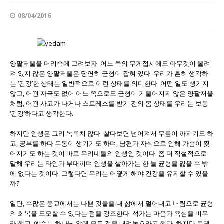
08/04/2016
양팔저울을 머리속에 그려보자. 어느 쪽의 무게접시에도 아무것이 올려
져 있지 않은 양팔저울은 당연히 균형이 잡혀 있다. 우리가 흔히 생각하
는 ‘건강’한 상태는 일반적으로 이런 상태를 의미한다. 어떤 일도 생기지
않고, 어떤 자극도 없어 어느 쪽으로도 균형이 기울어지지 않은 양팔저울
처럼, 어떤 사고가 나거나 스트레스를 받기 전의 몸 상태를 우리는 보통
‘건강’하다고 생각한다.
하지만 인생은 그리 녹록치 않다. 살다보면 넘어져서 무릎이 까지기도 하
고, 공부를 하다 두통이 생기기도 하며, 남편과 자식으로 인해 가슴이 찢
어지기도 하는 것이 바로 우리네들의 인생인 것이다. 좀 더 직설적으로
말해 우리는 타인과 부대끼며 인생을 살아가는 한 늘 균형을 잃을 수 밖
에 없다는 것이다. 그렇다면 우리는 어떻게 해야 건강을 유지할 수 있을
까?
일단, 수많은 종교에서는 나쁜 것들을 내 삶에서 덜어내고 버림으로 균형
의 회복을 도모할 수 있다는 점을 강조한다. 석가는 마음과 욕심을 비우
라 했고, 예수는 하나님 앞에 모든 것을 내려놓으라고 했다. 하지만 문제