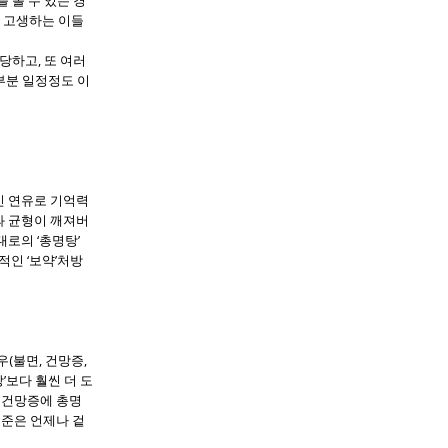
 고생하는 이들
당하고, 또 여러
부분 일정정도 이
인 연유로 기억력
동과 균형이 깨져버
로의 ‘총명탕’
적인 ‘보약’처방
(불면, 건망증,
’보다 훨씬 더 도
든 건망증에 총명
기준은 언제나 겉