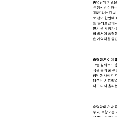
총명탕의 기원은 
‘종행선방’이라는
(遠志)라는 단 
로 섞어 한번에 
또 ‘동의보감’에
현의 원 처방과 
의 의서에 총명탕
은 기억력을 증
총명탕은 이미 좋
그럼 실제로도 
적을 올려 줄 수
평범한 사람의 지
해주는 ‘치료약
적도 다시 올리는
총명탕의 처방 
주고, 석창포는 
에 쌓인 찌꺼기(