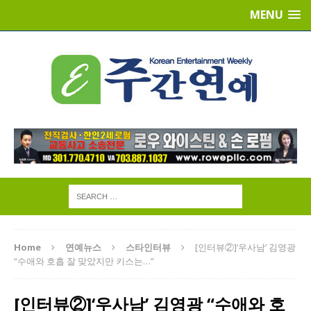
MENU
Home
연예뉴스
스타인터뷰
[인터뷰②]‘우사남’ 김영광
“수애와 호흡 잘 맞았지만 키스는…”
[인터뷰②]‘우사남’ 김영광 “수애와 호