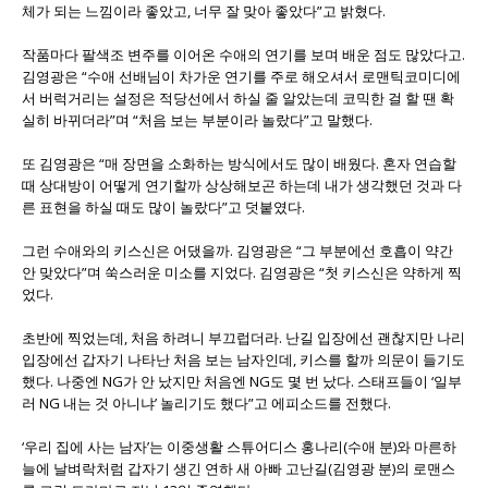
체가 되는 느낌이라 좋았고, 너무 잘 맞아 좋았다”고 밝혔다.
작품마다 팔색조 변주를 이어온 수애의 연기를 보며 배운 점도 많았다고.
김영광은 “수애 선배님이 차가운 연기를 주로 해오셔서 로맨틱코미디에
서 버럭거리는 설정은 적당선에서 하실 줄 알았는데 코믹한 걸 할 땐 확
실히 바뀌더라”며 “처음 보는 부분이라 놀랐다”고 말했다.
또 김영광은 “매 장면을 소화하는 방식에서도 많이 배웠다. 혼자 연습할
때 상대방이 어떻게 연기할까 상상해보곤 하는데 내가 생각했던 것과 다
른 표현을 하실 때도 많이 놀랐다”고 덧붙였다.
그런 수애와의 키스신은 어댔을까. 김영광은 “그 부분에선 호흡이 약간
안 맞았다”며 쑥스러운 미소를 지었다. 김영광은 “첫 키스신은 약하게 찍
었다.
초반에 찍었는데, 처음 하려니 부끄럽더라. 난길 입장에선 괜찮지만 나리
입장에선 갑자기 나타난 처음 보는 남자인데, 키스를 할까 의문이 들기도
했다. 나중엔 NG가 안 났지만 처음엔 NG도 몇 번 났다. 스태프들이 ‘일부
러 NG 내는 것 아니냐’ 놀리기도 했다”고 에피소드를 전했다.
‘우리 집에 사는 남자’는 이중생활 스튜어디스 홍나리(수애 분)와 마른하
늘에 날벼락처럼 갑자기 생긴 연하 새 아빠 고난길(김영광 분)의 로맨스