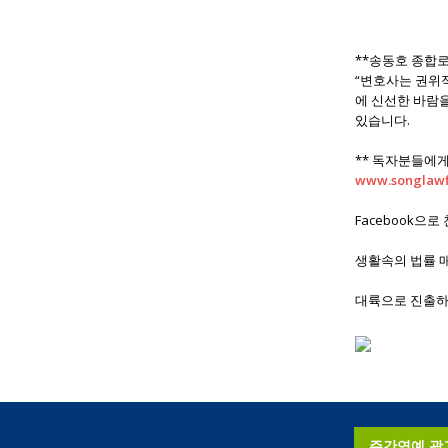
**송동호 종합로펌
“변호사는 권위적
에 신선한 바람
있습니다.
** 독자분들에
www.songlawf
Facebook으
생활속의 법률 
대륙으로 진출
주간연예 광