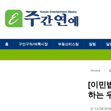
홈
구인구직/벼룩시장
부동산리스팅
칼럼
알
Home
[이민법
하는 
12/29/2016