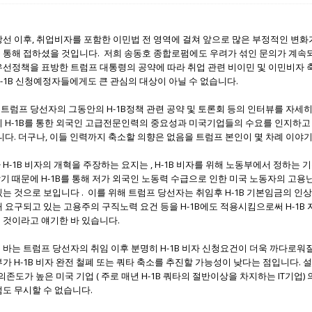
선 이후, 취업비자를 포함한 이민법 전 영역에 걸쳐 앞으로 많은 부정적인 변화
 통해 접하셨을 것입니다. 저희 송동호 종합로펌에도 우려가 섞인 문의가 계속되
우선정책을 표방한 트럼프 대통령의 공약에 따라 취업 관련 비이민 및 이민비자
-1B 신청예정자들에게도 큰 관심의 대상이 아닐 수 없습니다.
트럼프 당선자의 그동안의 H-1B정책 관련 공약 및 토론회 등의 인터뷰를 자세
시 H-1B를 통한 외국인 고급전문인력의 중요성과 미국기업들의 수요를 인지하고
니다. 더구나, 이들 인력까지 축소할 의향은 없음을 트럼프 본인이 몇 차례 이야기
H-1B 비자의 개혁을 주장하는 요지는 , H-1B 비자를 위해 노동부에서 정하는
 때문에 H-1B를 통해 저가 외국인 노동력 수급으로 인한 미국 노동자의 고용
는 것으로 보입니다 . 이를 위해 트럼프 당선자는 취임후 H-1B 기본임금의 인상
 요구되고 있는 고용주의 구직노력 요건 등을 H-1B에도 적용시킴으로써 H-1B 
 것이라고 얘기한 바 있습니다.
바는 트럼프 당선자의 취임 이후 분명히 H-1B 비자 신청요건이 더욱 까다로워
가 H-1B 비자 완전 철폐 또는 쿼타 축소를 추진할 가능성이 낮다는 점입니다. 
 의존도가 높은 미국 기업 ( 주로 매년 H-1B 쿼타의 절반이상을 차지하는 IT기업)
도 무시할 수 없습니다.