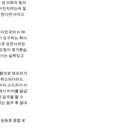
 양 의회의 동의
법이민자의단속 및
려한다면 아직으
이민국의 H-1B
가 요구하는 학사
 것으로 당연시되었
 요청이 증가했습
해서는 실력있고
 혐의로 체포되거
가 취소되더라도
비자 소지자가 미
에서 비자를 발급
 입국을 할 수
는 음주 후 절대
 송동호 종합 로