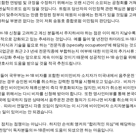
포함한 연방법 및 규정을 수정하기 위해서는 오랜 시간이 소요되는 공청회를 거쳐
 현실적으로도 쉽지 않을 것입니다. 트럼프 당선자의 이민정책 관련 핵심은 불
점이 맞추어져있는 만큼 한정된 정부의 재원의 사용에는 한계가 있을 것임을 고
려하실 부분은 없다는 것이 저희 송동호 종합로펌 이민팀의 판단입니다.
년도 H-1B 신청을 고려하고 계신 분들께서 주지하셔야 하는 점은 이미 해가 지날수록 
적으로 강화되고 있는 추세라는 것입니다. 예를 들어 몇 년전만 하더라도 H-1B
식과 기술을 필요로 하는 “전문직종 (specialty occupation)”에 해당되는
 직업군은 최근 2-3 년새 전문직종에 부합하는지 여부에 대한 이민국의 추가서류
심사강화 추세는 앞으로도 계속 이어질 것이기 때문에 성공적인 H-1B 승인을 위
변호사의 도움을 받으실 것을 적극 추천드립니다.
들어 국무부는 H-1B 비자를 포함한 비이민비자 소지자가 미국내에서 음주운전
 받는 경우 승인된 비자를 취소하는 강력한 정책을 시행해오고 있습니다 . 비자
중인 비이민비자 체류신분이 즉각 무효화되지는 않지만, 비자가 취소된 비이민
국을 위해서는 다시 비자를 신청해 받아야 합니다. 또한 영사인터뷰를 통해 본국
국에 입국하지 않은 상태에서 음주운전 관련 혐의가 드러나면 비자를 취소해 미국
 . 따라서 연말연시 각종 모임이 많아지는 이 시기에 비이민비자 소지자분들께서
 일이 있어서는 안 되겠습니다.
점치는 점쟁이는 아닙니다 . 하지만 손석희 앵커의 “합리적인 의심”에 해당하는
전망”이 독자분들의 H-1B준비에 도움이 되셨으면 하는 마음입니다.