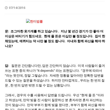
07/14/2016
문
:
조그마한 옷가게를 하고 있습니다
.
지난 몇 년간 경기가 안 좋아 더
이상은 버티기가 힘드네요
.
현재 줄 돈은 이십만 불 정도입니다
.
집이 한
채있는데
,
에퀴티는 약 사만 불 정도 됩니다
.
아내와 함께 파산을 해야 하
나요
?
답:
질문은 간단합니다만, 답은 간단하지 않습니다. 미국 사람들이 즐겨
쓰는 표현 중의 하나가 “It depends” 라는 표현입니다. “경우에 따라서
”라는 뜻인데, 정말 그렇습니다. 자세한 정황을 알아야만 정확한 답변을
드릴 수 있는 질문을 하셨습니다. 하지만 안타깝게도 , 우리는 한 번의 질
문 , 한 번의 답변 밖엔 드릴 수 없는 상황입니다.
그래서 , 경우의 수를 사용해서 답변을 드립니다. 우선 “현재 줄 돈 ”이라
고 하셨는데, 만약 빚을 진 사람이 질문하신 분 혼자라면 혼자 파산하는
것이 맞습니다. 만약 부부가 함께 빚을 졌다면 , 부부가 함께 파산을 해야
합니다. 만약 옷가게를 회사 형태로 운영하고 있고 , 회사가 빚을 졌다면