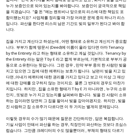
누가 보증인으로 되어 있는지를 봐야합니다. 보증인이 궁극적으로 책임
을 지겠습니다. “줄 돈 ”에는 렌트비나 앞으로의 리스에 대한 책임도 포
함이됐는지요? 사업체를 정리할 때 가장 어려운 문제 중의 하나가 리스
입니다. 파산을 한다면 리스의 남은 기간도 빚의 일부가 된다고 봐야 합
니다.
집을 가지고 계신다고 하셨는데 , 어떤 형태로 소유하고 계신지가 중요합
니다. 부부가 함께 땅문서 (Deed)에 이름이 올라 있다면 아마 Tenancy
by the Entirety 라고 하는 형태로 소유하고 계실 것입니다. Tenancy by
the Entirety 라는 말은 T by E 라고 짧게 부르는데, 기본적으로 부부가 공
동으로 소유한다는 뜻입니다. 그런 경우 , 만약 부부 중의 한 사람만 빚을
지고 있으면 그 집에 대한 에퀴티는 보호가 됩니다. 남편이 빚을 지고 있
다면 ,아내가 에퀴티에 대한 권리를 가지고 있다고 보고 더 이상 그 재산
에 대한 강매를 요구하지 않는 것이지요. 물론 그 반대의 경우도 마찬가
지입니다. 하지만 , 집을 소유한 형태가 T by E 가 아니라면 , 누구의 소유
인지 , 또빚은 누가 지고 있는지를 살펴봐야 합니다. 빚을 진 사람이 소유
하는 집이라면 당연히 그 집을 팔아서 빚을 갚아야겠지요. 하지만 , 빚을
진 사람하고 집 소유주가 다르다면 이 두 가지는 별개의 문제입니다.
이렇듯 경우의 수가 많기 때문에 질문은 간단하지만 , 답은 복잡합니다.
기실 사업이 안돼서 파산을 하는 경우, 직장인이 파산하는 것보다 조심스
럽습니다. 그만큼 크레디터의 수도 많을뿐더러 , 부채의 형태도 다르기