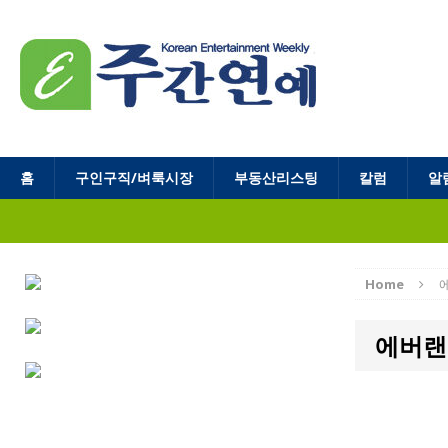
홈
구인구직/벼룩시장
부동산리스팅
칼럼
알
Home
에버랜