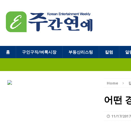
홈
구인구직/벼룩시장
부동산리스팅
칼럼
알
Home
어떤 
11/17/2017