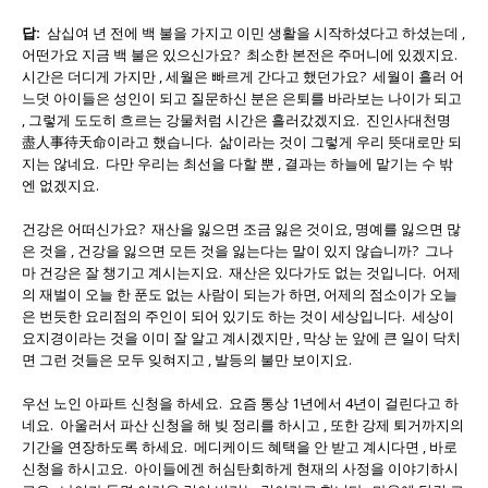
답:
삼십여 년 전에 백 불을 가지고 이민 생활을 시작하셨다고 하셨는데 ,
어떤가요 지금 백 불은 있으신가요? 최소한 본전은 주머니에 있겠지요.
시간은 더디게 가지만 , 세월은 빠르게 간다고 했던가요? 세월이 흘러 어
느덧 아이들은 성인이 되고 질문하신 분은 은퇴를 바라보는 나이가 되고
, 그렇게 도도히 흐르는 강물처럼 시간은 흘러갔겠지요. 진인사대천명
盡人事待天命이라고 했습니다. 삶이라는 것이 그렇게 우리 뜻대로만 되
지는 않네요. 다만 우리는 최선을 다할 뿐 , 결과는 하늘에 맡기는 수 밖
엔 없겠지요.
건강은 어떠신가요? 재산을 잃으면 조금 잃은 것이요, 명예를 잃으면 많
은 것을 , 건강을 잃으면 모든 것을 잃는다는 말이 있지 않습니까? 그나
마 건강은 잘 챙기고 계시는지요. 재산은 있다가도 없는 것입니다. 어제
의 재벌이 오늘 한 푼도 없는 사람이 되는가 하면, 어제의 점소이가 오늘
은 번듯한 요리점의 주인이 되어 있기도 하는 것이 세상입니다. 세상이
요지경이라는 것을 이미 잘 알고 계시겠지만 , 막상 눈 앞에 큰 일이 닥치
면 그런 것들은 모두 잊혀지고 , 발등의 불만 보이지요.
우선 노인 아파트 신청을 하세요. 요즘 통상 1년에서 4년이 걸린다고 하
네요. 아울러서 파산 신청을 해 빚 정리를 하시고 , 또한 강제 퇴거까지의
기간을 연장하도록 하세요. 메디케이드 혜택을 안 받고 계시다면 , 바로
신청을 하시고요. 아이들에겐 허심탄회하게 현재의 사정을 이야기하시