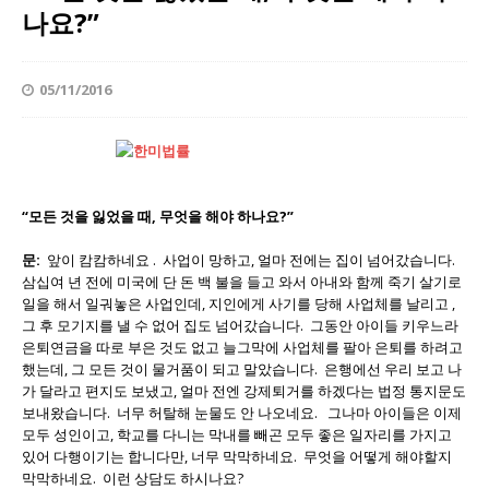
나요?”
05/11/2016
“
모든
것을
잃었을
때,
무엇을
해야
하나요?”
문:
앞이 캄캄하네요 . 사업이 망하고, 얼마 전에는 집이 넘어갔습니다.
삼십여 년 전에 미국에 단 돈 백 불을 들고 와서 아내와 함께 죽기 살기로
일을 해서 일궈놓은 사업인데, 지인에게 사기를 당해 사업체를 날리고 ,
그 후 모기지를 낼 수 없어 집도 넘어갔습니다. 그동안 아이들 키우느라
은퇴연금을 따로 부은 것도 없고 늘그막에 사업체를 팔아 은퇴를 하려고
했는데, 그 모든 것이 물거품이 되고 말았습니다. 은행에선 우리 보고 나
가 달라고 편지도 보냈고, 얼마 전엔 강제퇴거를 하겠다는 법정 통지문도
보내왔습니다. 너무 허탈해 눈물도 안 나오네요. 그나마 아이들은 이제
모두 성인이고, 학교를 다니는 막내를 빼곤 모두 좋은 일자리를 가지고
있어 다행이기는 합니다만, 너무 막막하네요. 무엇을 어떻게 해야할지
막막하네요. 이런 상담도 하시나요?