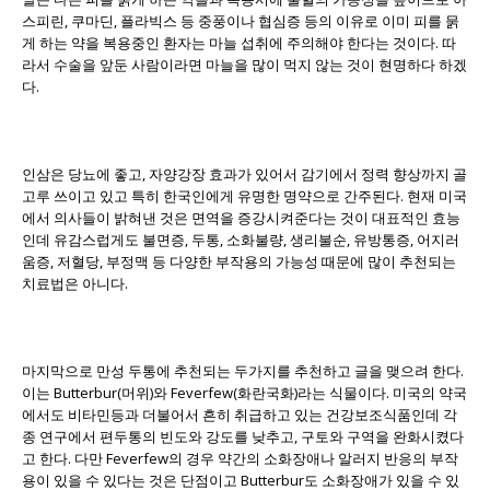
스피린, 쿠마딘, 플라빅스 등 중풍이나 협심증 등의 이유로 이미 피를 묽
게 하는 약을 복용중인 환자는 마늘 섭취에 주의해야 한다는 것이다. 따
라서 수술을 앞둔 사람이라면 마늘을 많이 먹지 않는 것이 현명하다 하겠
다.
인삼은 당뇨에 좋고, 자양강장 효과가 있어서 감기에서 정력 향상까지 골
고루 쓰이고 있고 특히 한국인에게 유명한 명약으로 간주된다. 현재 미국
에서 의사들이 밝혀낸 것은 면역을 증강시켜준다는 것이 대표적인 효능
인데 유감스럽게도 불면증, 두통, 소화불량, 생리불순, 유방통증, 어지러
움증, 저혈당, 부정맥 등 다양한 부작용의 가능성 때문에 많이 추천되는
치료법은 아니다.
마지막으로 만성 두통에 추천되는 두가지를 추천하고 글을 맺으려 한다.
이는 Butterbur(머위)와 Feverfew(화란국화)라는 식물이다. 미국의 약국
에서도 비타민등과 더불어서 흔히 취급하고 있는 건강보조식품인데 각
종 연구에서 편두통의 빈도와 강도를 낮추고, 구토와 구역을 완화시켰다
고 한다. 다만 Feverfew의 경우 약간의 소화장애나 알러지 반응의 부작
용이 있을 수 있다는 것은 단점이고 Butterbur도 소화장애가 있을 수 있