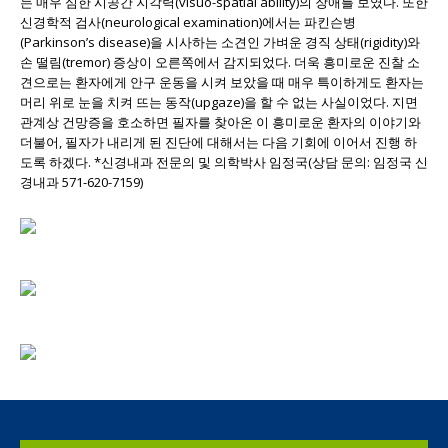
는 매우 심한 시공간 지각력(visuo-spatial ability)의 장애를 보였다. 또한
신경학적 검사(neurological examination)에서는 파킨슨병
(Parkinson’s disease)을 시사하는 소견인 가벼운 경직 상태(rigidity)와
손 떨림(tremor) 증상이 오른쪽에서 감지되었다. 더욱 흥미로운 진찰 소
견으로는 환자에게 안구 운동을 시켜 보았을 때 매우 특이하게도 환자는
머리 위로 눈을 치켜 뜨는 동작(upgaze)을 할 수 없는 사실이었다. 지면
관계상 건망증을 호소하면 필자를 찾아온 이 흥미로운 환자의 이야기와
더불어, 필자가 내리게 된 진단에 대해서는 다음 기회에 이어서 진행 하
도록 하겠다. *신경내과 전문의 및 의학박사 임정국(상담 문의: 임정국 신
경내과 571-620-7159)