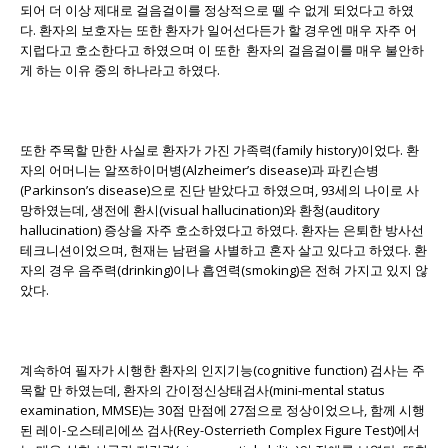
되어 더 이상 제대로 걸음걸이를 정상적으로 뗄 수 없게 되었다고 하였
다. 환자의 보호자는 또한 환자가 일어선다든가 할 경우엔 매우 자주 어
지럽다고 호소한다고 하였으며 이 또한 환자의 걸음걸이를 매우 불안하
게 하는 이유 중의 하나라고 하였다.
또한 주목할 만한 사실로 환자가 가진 가족력(family history)이었다. 환
자의 어머니는 알쯔하이머병(Alzheimer’s disease)과 파킨슨병
(Parkinson’s disease)으로 진단 받았다고 하였으며, 93세의 나이로 사
망하였는데, 생전에 환시(visual hallucination)와 환청(auditory
hallucination) 증상을 자주 호소하였다고 하였다. 환자는 은퇴한 방사선
테크니션이었으며, 현재는 남편을 사별하고 혼자 살고 있다고 하였다. 환
자의 경우 음주력(drinking)이나 흡연력(smoking)은 전혀 가지고 있지 않
았다.
계속하여 필자가 시행한 환자의 인지기능(cognitive function) 검사는 주
목할 만 하였는데, 환자의 간이정신상태검사(mini-mental status
examination, MMSE)는 30점 만점에 27점으로 정상이었으나, 함께 시행
된 레이-오스테리에쓰 검사(Rey-Osterrieth Complex Figure Test)에서