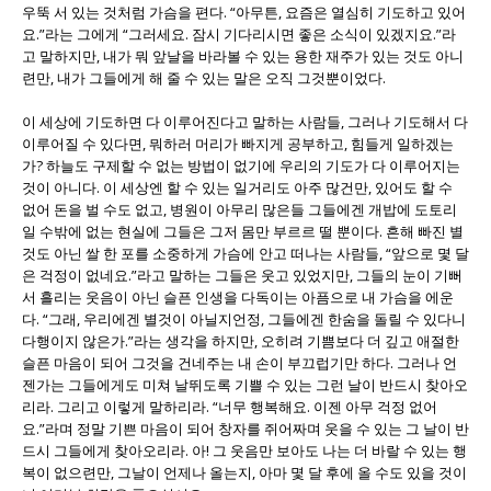
우뚝 서 있는 것처럼 가슴을 편다. “아무튼, 요즘은 열심히 기도하고 있어
요.”라는 그에게 “그러세요. 잠시 기다리시면 좋은 소식이 있겠지요.”라
고 말하지만, 내가 뭐 앞날을 바라볼 수 있는 용한 재주가 있는 것도 아니
련만, 내가 그들에게 해 줄 수 있는 말은 오직 그것뿐이었다.
이 세상에 기도하면 다 이루어진다고 말하는 사람들, 그러나 기도해서 다
이루어질 수 있다면, 뭐하러 머리가 빠지게 공부하고, 힘들게 일하겠는
가? 하늘도 구제할 수 없는 방법이 없기에 우리의 기도가 다 이루어지는
것이 아니다. 이 세상엔 할 수 있는 일거리도 아주 많건만, 있어도 할 수
없어 돈을 벌 수도 없고, 병원이 아무리 많은들 그들에겐 개밥에 도토리
일 수밖에 없는 현실에 그들은 그저 몸만 부르르 떨 뿐이다. 흔해 빠진 별
것도 아닌 쌀 한 포를 소중하게 가슴에 안고 떠나는 사람들, “앞으로 몇 달
은 걱정이 없네요.”라고 말하는 그들은 웃고 있었지만, 그들의 눈이 기뻐
서 흘리는 웃음이 아닌 슬픈 인생을 다독이는 아픔으로 내 가슴을 에운
다. “그래, 우리에겐 별것이 아닐지언정, 그들에겐 한숨을 돌릴 수 있다니
다행이지 않은가.”라는 생각을 하지만, 오히려 기쁨보다 더 깊고 애절한
슬픈 마음이 되어 그것을 건네주는 내 손이 부끄럽기만 하다. 그러나 언
젠가는 그들에게도 미쳐 날뛰도록 기쁠 수 있는 그런 날이 반드시 찾아오
리라. 그리고 이렇게 말하리라. “너무 행복해요. 이젠 아무 걱정 없어
요.”라며 정말 기쁜 마음이 되어 창자를 쥐어짜며 웃을 수 있는 그 날이 반
드시 그들에게 찾아오리라. 아! 그 웃음만 보아도 나는 더 바랄 수 있는 행
복이 없으련만, 그날이 언제나 올는지, 아마 몇 달 후에 올 수도 있을 것이