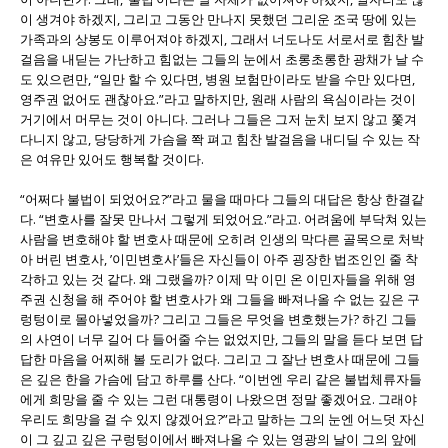
이 생겨야 하겠지, 그리고 그동안 만나지 못했던 그리운 조국 땅에 있는
가족과의 상봉도 이루어져야 하겠지, 그래서 너도나도 서로서로 힘찬 발
걸음을 내딛는 가난하고 힘없는 그들의 눈에서 초롱초롱한 광채가 날 수
도 있으련만, “일만 할 수 있다면, 병원 보험만이라도 받을 수만 있다면,
영주권 없어도 괜찮아요.”라고 말하지만, 원래 사람의 욕심이라는 것이
거기에서 머무는 것이 아니다. 그러나 그들은 그저 눈치 보지 않고 쫓겨
다니지 않고, 당당하게 가슴을 쫙 펴고 힘찬 발걸음을 내디딜 수 있는 작
은 여유만 있어도 행복할 것이다.
“어쩌다 불법이 되었어요?”라고 물을 때마다 그들의 대답은 항상 한결같
다. “변호사를 잘못 만나서 그렇게 되었어요.”라고. 어려움에 부닥쳐 있는
사람을 변호해야 할 변호사 때문에 오히려 인생의 막다른 골목으로 처박
아 버린 변호사, ’이민변호사’들은 자신들이 아주 굉장한 법조인인 줄 착
각하고 있는 것 같다. 왜 그랬을까? 이제 막 이민 온 이민자들을 위해 영
주권 신청을 해 주어야 할 변호사가 왜 그들을 빠져나올 수 없는 깊은 구
렁텅이로 몰아넣었을까? 그리고 그들은 무엇을 변호했는가? 하긴 그들
의 사연이 너무 길어 다 들어줄 수는 없었지만, 그들의 말을 듣다 보면 답
답한 마음을 어찌해 볼 도리가 없다. 그리고 그 잘난 변호사 때문에 그들
은 깊은 한을 가슴에 담고 하루를 산다. “이번엔 우리 같은 불법체류자들
에게 희망을 줄 수 있는 그런 대통령이 나왔으면 정말 좋겠어요. 그래야
우리도 희망을 걸 수 있지 않겠어요?”라고 말하는 그의 눈엔 어느덧 자신
이 그 깊고 깊은 구렁텅이에서 빠져나올 수 있는 영광의 날이 그의 앞에