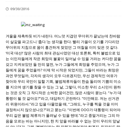
09/30/2016
겨울을 재촉하듯 비가 내린다. 어느덧 지겹던 무더위가 끝났는데 찬바람
이 살갗을 파고드니 ‘춥다.’는 생각을 한다. 빨리 가을이 오기를 기다리던
무더위의 지침으로 몸이 흥건하게 젖었던 그 며칠을 이미 잊은 것 같다.
‘미국 대선!’ 많은 사람의 최대 관심사였던 대선 토론회, 특히 불법으로 있
는 이민자들에게 작은 희망의 불꽃이 일어날 수 있을 거라는 커다란 꿈을
갖고 지켜보았던 둘 만의 열전, 누가 그들에게 희망을 주었으며, 누가 그
들에게 꿈을 주었을까? 이제 막 시작은 되었지만, 그들이 바라는 희망은
과연 무엇일까, 각자의 생각이 모두 다르겠지만, 우선 경제적인 여유가
찾아와 우리 국민이 일할 기회, 불법체류자들이 한숨 돌리며 기쁨의 미소
를 지으며 생기를 찾을 수 있는 그 날, 그렇다, 미소한 우리 소시민이 원하
는 것은 오직 그 작디작은 소박한 꿈이건만, 많은 사람이 묻는다. “누가 대
통령이 될 것 같아요?”라고, 대답하기 곤란하다. “미안해요. 저는 선거관
리 위원이라서.”라고 입을 다물었을 때, “그래도, 누구를 찍을 것을 이미
결정하시지 않으셨나요?”라고 묻는다. “이번에 OOO가 대통령이 되어야
우리 같은 불법 체류자가 풀려날 수 있을 텐데.”라고 중얼거리는 그의 마
음을 모르는 바는 아니지만, 한 치 앞을 바라볼 수 없는 것이 우리의 앞날
이 아니던가. 그래, ‘불법’이라는 말 자체가 없어져야 하겠지, 일자리도 많