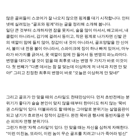
많은 골퍼들이 스코어가 잘 나오지 않으면 핑계를 대기 시작합니다. 인터
넷에 실려있는 “골프와 핑계”라는 글을 정리해 소개해 봅니다.
일단 큰 것부터 소개하자면 잠을 못자서, 술을 많이 마셔서, 배고파서, 내
클럽이 아니라서, 감기에 걸려서 등이고, 작은 핑계로 나가자면 신발 끈
의 색깔이 맘에 들지 않아, 장갑이 내 것이 아니라서, 골프양말을 안 신어
서, 볼이 내 전용 볼이 아니라서, 스파이크에 징이 하나 빠져 있어서, 마누
라가 바가지를 긁어서, 옷 색깔이 맘에 안 들어서 등 변명의 파노라마다.
변명을 대다가 댈 것이 없을 때 최후로 내는 변명 두 가지가 바로 이것이
다. 첫 번째가 “다른 데서는 참 잘 맞는데 이상하게 저 녀석과 치면 안 맞
아!” 그리고 진정한 최후의 변명이 바로 “오늘은 이상하게 안 맞네!”
그리고 골프가 안 맞을 때의 스타일도 천태만상이다. 먼저 초반전에는 분
위기가 좋다가 슬슬 본인이 맞지 않을 때부터 한마디도 하지 않는 ‘묵비
권 스타일’이 있다. 더블파라도 할 때에는 그야말로 분위기는 살얼음판이
되고 냉기가 흐르면서 정적이 감돈다. 완전 묵비권 행사에 동반자들은 무
슨 피의자 연행 분위기다.
그런가 하면 ‘자책 스타일’이 있다. 안 맞을 때는 자신을 심하게 자해한다.
“이런 미친놈, 또라이, 이런 놈이 무슨 골프를 치려고! 나가 죽어라 빙신”