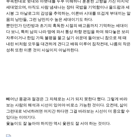
부족한대로 윗대와 아랫대를 두루 이해하니 훈훈한 고향을 가진 마지막
세대였으며, 아직도 사람 냄새나는 장터 국밥을 기억함이나 올드팝과 세
시봉 그 아날로그의 감성을 추억하는, 이른바 시대를 뜨겁게 부대끼는 알
몸의 낭만들, 그런 낭만지수 높은 세대이기도 하다.
뿐만인가 단칸방과 초기의 혹독한 시절의 배고픔까지 기억하는 세대이
다 보니, 특히 남의 나라 땅에 와서 통상 하향 편입을 하여 꿔다놓은 보리
자루이거나 한입 가득 불평을 물고 살기 쉬운데 돌아보니 참으로 제 때
내린 비처럼 모두들 대견하게 견디고 배워 미루어 짐작컨데, 나름의 작은
성취 또한 이룬 것이 사실이지 아닐까한다.
빼어난 풍광과 절경은 그 자체로는 시가 되지 못한다 했다. 그렇게 바라
보는 사람의 해석과 시선이 있어야 비로소 가능한 것이다. 요컨데, 삶이
그런대로 넉넉하려면 어지간 하다면 그걸 바라보는 시선이 더 중요할 수
있다는 이야기다.
윷놀이도 잘 놀아야 하지만 역시 윷판도 잘 서야 하는 것이다.