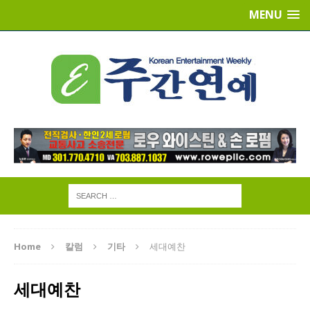
MENU
Home
칼럼
기타
세대예찬
세대예찬