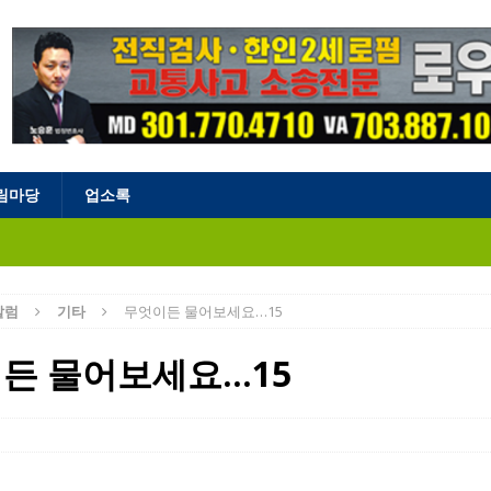
림마당
업소록
칼럼
기타
무엇이든 물어보세요…15
든 물어보세요…15