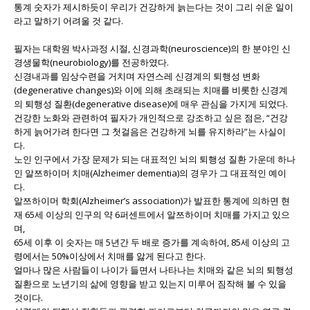
통계 숫자가 제시하듯이 우리가 건강하게 늙는다는 것이 그리 쉬운 일이
라고 말하기 어려울 것 같다.
필자는 대학원 박사과정 시절, 신경과학(neuroscience)의 한 분야인 신
경생물학(neurobiology)를 전공하였다.
신경내과를 임상수련을 거치며 자연스레 신경계의 퇴행성 변화
(degenerative changes)와 이에 의해 초래되는 치매를 비롯한 신경계
의 퇴행성 질환(degenerative disease)에 매우 관심을 가지게 되었다.
건강한 노화와 관련하여 필자가 개인적으로 강조하고 싶은 점은, “건강
하게 늙어가려 한다면 그 첫걸음은 건강하게 뇌를 유지하라”는 사실이
다.
노인 인구에서 가장 문제가 되는 대표적인 뇌의 퇴행성 질환 가운데 하나
인 알쯔하이머 치매(Alzheimer dementia)의 경우가 그 대표적인 예이
다.
알쯔하이머 학회(Alzheimer’s association)가 발표한 통계에 의하면 현
재 65세 이상의 인구의 약 6퍼센트에서 알쯔하이머 치매를 가지고 있으
며,
65세 이후 이 숫자는 매 5년간 두 배로 증가를 계속하여, 85세 이상의 고
령에서는 50%이상에서 치매를 앓게 된다고 한다.
얼마나 많은 사람들이 나이가 들면서 나타나는 치매와 같은 뇌의 퇴행성
질환으로 노년기의 삶에 영향을 받고 있는지 미루어 짐작해 볼 수 있을
것이다.